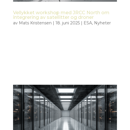
Vellykket workshop med JRCC North om
integrering av satellitter og droner
av
Mats Kristensen
|
18. juni 2025
|
ESA
,
Nyheter
Den 18. juni 2025 holdt Tiepoint og KSAT en felles
workshop med Joint Rescue Coordination Centre
North (JRCC North) som en del av det ESA-
finansierte Civil Security from Space (CSS)-
prosjektet. Møtet samlet sentrale representanter
fra JRCC, KSAT og Tiepoint for å...