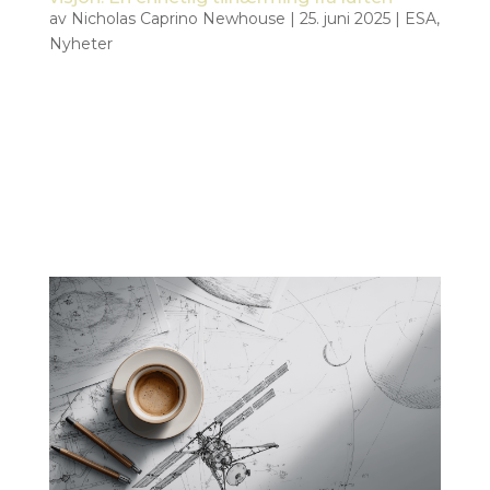
av
Nicholas Caprino Newhouse
|
25. juni 2025
|
ESA
,
Nyheter
ESAs AI-drevne kriseresponssystem tas i bruk i den
virkelige verden Det ESA-drevne prosjektet Civil
Security from Space (CSS), som fokuserer på
hvordan satellitt- og dronedata kan støtte
nødetatene med verdifull datainnsikt, fikk et
uventet forsprang da en stor...