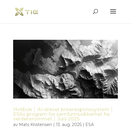
Hvitbok │ AI-drevet kriseresponssystem │
ESAs program for samfunnssikkerhet fra
verdensrommet │ Juni 2025
av
Mats Kristensen
|
13. aug. 2025
|
ESA