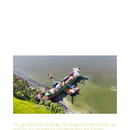
1. Introduksjon og formål Dette hvitboken skisserer
visjonen, brukerbehovene, det tekniske konseptet
og utviklingsretningen for det AI-drevne
krisehåndteringssystemet under ESA Civil Security
from Space (CSS)-programmet. Hovedfokuset er
på å utnytte...
To grunnstøtte skip, to responstaktikker, én
visjon: En enhetlig tilnærming fra luften