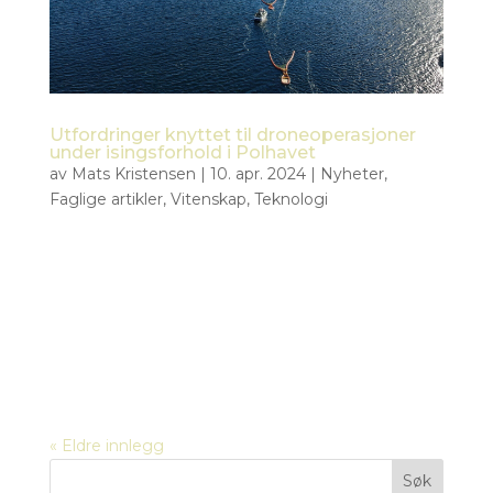
Utfordringer knyttet til droneoperasjoner
under isingsforhold i Polhavet
av
Mats Kristensen
|
10. apr. 2024
|
Nyheter
,
Faglige artikler
,
Vitenskap
,
Teknologi
Abstract Tiepoint, et ledende selskap som
spesialiserer seg på ubemannede luftfartøy
(droner), har omfattende erfaring med å operere
droner i den utfordrende arktiske regionen. Med
fokus på elektriske droner brukt av NOFO (Norsk
oljevern og miljøberedskap),...
« Eldre innlegg