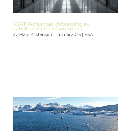
KSAT Workshop: Utforskning av
satellittdata for kriserespons
av
Mats Kristensen
|
14. mai 2025
|
ESA
Den 14. mai 2025 holdt Tiepoint en fokusert
workshop med Kongsberg Satellite Services
(KSAT) i Tromsø for å samkjøre innsatsen innenfor
ESA Civil Security from Space (CSS)-prosjektet.
Målet var å utdype teknisk samarbeid og utforske
hvordan satellittdata kan støtte...