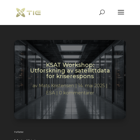
KSAT Workshop:
Utforskning av satellittdata
for kriserespons
av
Mats Kristensen
|
14. mai 2025
|
ESA
|
0 kommentarer
Forfatter