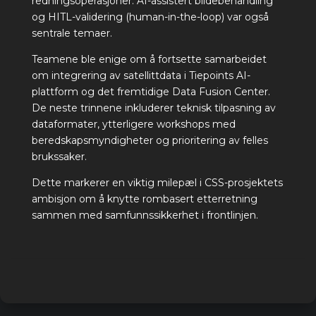
redningsoperasjoner. AI-assistert bildebehandling
og HITL-validering (human-in-the-loop) var også
sentrale temaer.
Teamene ble enige om å fortsette samarbeidet
om integrering av satellittdata i Tiepoints AI-
plattform og det fremtidige Data Fusion Center.
De neste trinnene inkluderer teknisk tilpasning av
dataformater, ytterligere workshops med
beredskapsmyndigheter og prioritering av felles
brukssaker.
Dette markerer en viktig milepæl i CSS-prosjektets
ambisjon om å knytte rombasert etterretning
sammen med samfunnssikkerhet i frontlinjen.