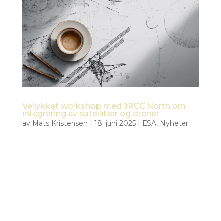
Vellykket workshop med JRCC North om
integrering av satellitter og droner
av
Mats Kristensen
|
18. juni 2025
|
ESA
,
Nyheter
Den 18. juni 2025 holdt Tiepoint og KSAT en felles
workshop med Joint Rescue Coordination Centre
North (JRCC North) som en del av det ESA-
finansierte Civil Security from Space (CSS)-
prosjektet. Møtet samlet sentrale representanter
fra JRCC, KSAT og Tiepoint for å...