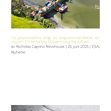
To grunnstøtte skip, to responstaktikker, én
visjon: En enhetlig tilnærming fra luften
av
Nicholas Caprino Newhouse
|
25. juni 2025
|
ESA
,
Nyheter
ESAs AI-drevne kriseresponssystem tas i bruk i den
virkelige verden Det ESA-drevne prosjektet Civil
Security from Space (CSS), som fokuserer på
hvordan satellitt- og dronedata kan støtte
nødetatene med verdifull datainnsikt, fikk et
uventet forsprang da en stor...