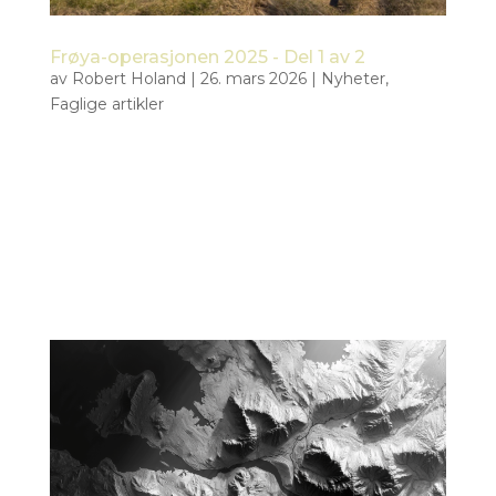
Frøya-operasjonen 2025 - Del 1 av 2
av
Robert Holand
|
26. mars 2026
|
Nyheter
,
Faglige artikler
Slik ble Norges største droneoperasjon utført Det
er nå ett år siden Norges største droneoperasjon
ble gjennomført. Dette er en artikkelserie om
Frøya-operasjonen, hvor Tiepoint var involvert.
Denne artikkelen fokuserer på de operasjonelle
aspektene ved...