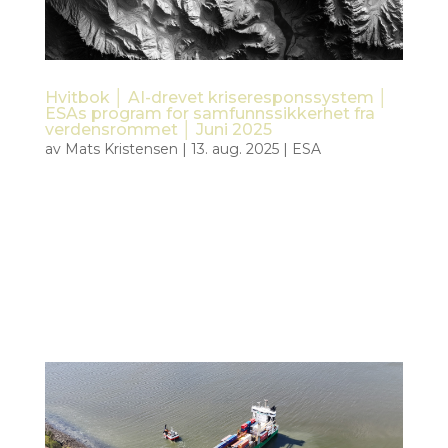
Hvitbok │ AI-drevet kriseresponssystem │
ESAs program for samfunnssikkerhet fra
verdensrommet │ Juni 2025
av
Mats Kristensen
|
13. aug. 2025
|
ESA
1. Introduksjon og formål Dette hvitboken skisserer
visjonen, brukerbehovene, det tekniske konseptet
og utviklingsretningen for det AI-drevne
krisehåndteringssystemet under ESA Civil Security
from Space (CSS)-programmet. Hovedfokuset er
på å utnytte...