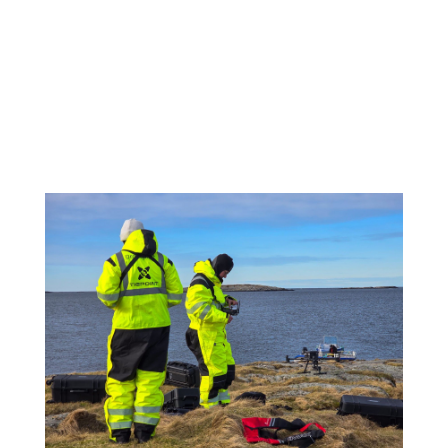
Fra datainnsamling til operasjonell
beslutningsstøtte Under Frøya-operasjonen
utviklet droneoperasjonene seg raskt fra å være et
verktøy for visuell inspeksjon til å bli en sentral kilde
for datadrevet beslutningsstøtte. I en situasjon
preget av store geografiske.